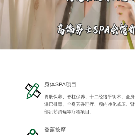
身体SPA项目
胃肠保养、脊柱保养、十二经络平衡术、全身
淋巴排毒、全身芳香理疗、颅内净化减压、背
部刮莎滑罐等疗程项目。
香薰按摩