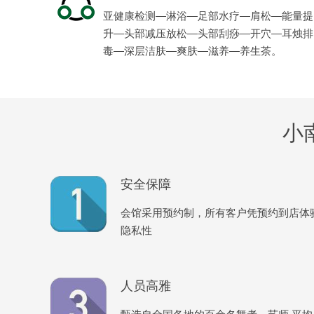
亚健康检测—淋浴—足部水疗—肩松—能量提
升—头部减压放松—头部刮痧—开穴—耳烛排
毒—深层洁肤—爽肤—滋养—养生茶。
小
安全保障
会馆采用预约制，所有客户凭预约到店体
隐私性
人员高雅