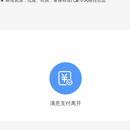
★★ 标准装潢，优雅、经典、奢侈和现代豪华风格任您选
满意支付离开