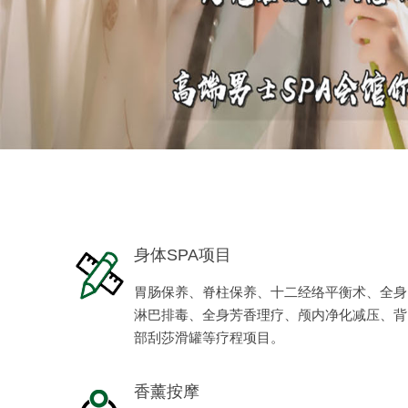
身体SPA项目
胃肠保养、脊柱保养、十二经络平衡术、全身
淋巴排毒、全身芳香理疗、颅内净化减压、背
部刮莎滑罐等疗程项目。
香薰按摩