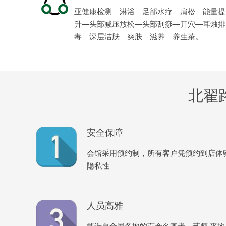
亚健康检测—淋浴—足部水疗—肩松—能量提
升—头部减压放松—头部刮痧—开穴—耳烛排
毒—深层洁肤—爽肤—滋养—养生茶。
北翟
安全保障
会馆采用预约制，所有客户凭预约到店体
隐私性
人员高雅