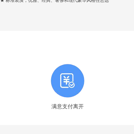
★★ 标准装潢，优雅、经典、奢侈和现代豪华风格任您选
满意支付离开