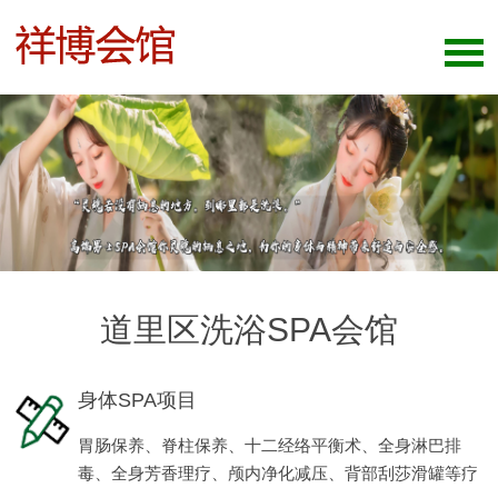
道里区洗浴SPA会馆
身体SPA项目
胃肠保养、脊柱保养、十二经络平衡术、全身淋巴排
毒、全身芳香理疗、颅内净化减压、背部刮莎滑罐等疗