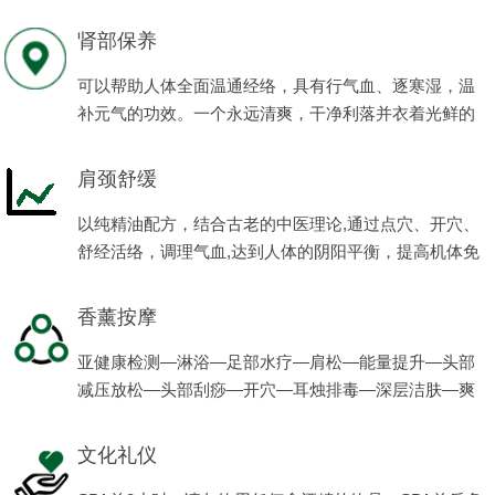
程项目。
肾部保养
可以帮助人体全面温通经络，具有行气血、逐寒湿，温
补元气的功效。一个永远清爽，干净利落并衣着光鲜的
男人会让女人有更多的满足感、安全感。
肩颈舒缓
以纯精油配方，结合古老的中医理论,通过点穴、开穴、
舒经活络，调理气血,达到人体的阴阳平衡，提高机体免
疫力，使男性的亚健康状态得到缓解，恢复健康，体现
男性阳刚之美。
香薰按摩
亚健康检测—淋浴—足部水疗—肩松—能量提升—头部
减压放松—头部刮痧—开穴—耳烛排毒—深层洁肤—爽
肤—滋养—养生茶。
文化礼仪