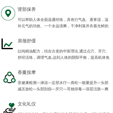
程项目。
肾部保养
可以帮助人体全面温通经络，具有行气血、逐寒湿，温
补元气的功效。一个永远清爽，干净利落并衣着光鲜的
男人会让女人有更多的满足感、安全感。
肩颈舒缓
以纯精油配方，结合古老的中医理论,通过点穴、开穴、
舒经活络，调理气血,达到人体的阴阳平衡，提高机体免
疫力，使男性的亚健康状态得到缓解，恢复健康，体现
男性阳刚之美。
香薰按摩
亚健康检测—淋浴—足部水疗—肩松—能量提升—头部
减压放松—头部刮痧—开穴—耳烛排毒—深层洁肤—爽
肤—滋养—养生茶。
文化礼仪