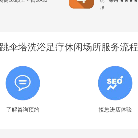
165以上 年龄20-30
统一采用 ★★★
择
跳伞塔洗浴足疗休闲场所服务流
了解咨询预约
接您进店体验