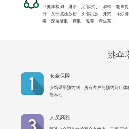
亚健康检测—淋浴—足部水疗—肩松—能量提
升—头部减压放松—头部刮痧—开穴—耳烛排
毒—深层洁肤—爽肤—滋养—养生茶。
跳伞
安全保障
会馆采用预约制，所有客户凭预约到店体
隐私性
人员高雅