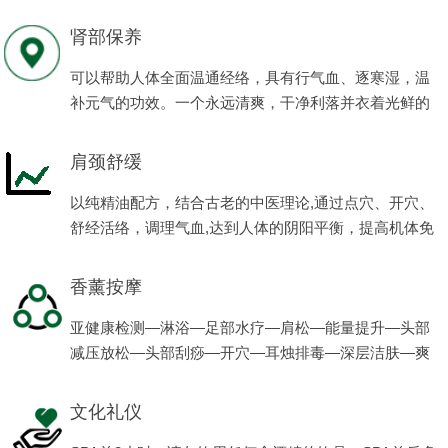
程项目。
肾部保养
可以帮助人体全面温通经络，具有行气血、逐寒湿，温
补元气的功效。一个永远清爽，干净利落并衣着光鲜的
男人会让女人有更多的满足感、安全感。
肩颈舒缓
以纯精油配方，结合古老的中医理论,通过点穴、开穴、
舒经活络，调理气血,达到人体的阴阳平衡，提高机体免
疫力，使男性的亚健康状态得到缓解，恢复健康，体现
男性阳刚之美。
香薰按摩
亚健康检测—淋浴—足部水疗—肩松—能量提升—头部
减压放松—头部刮痧—开穴—耳烛排毒—深层洁肤—爽
肤—滋养—养生茶。
文化礼仪