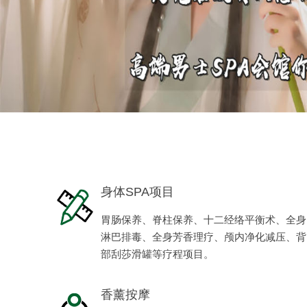
身体SPA项目
胃肠保养、脊柱保养、十二经络平衡术、全身
淋巴排毒、全身芳香理疗、颅内净化减压、背
部刮莎滑罐等疗程项目。
香薰按摩