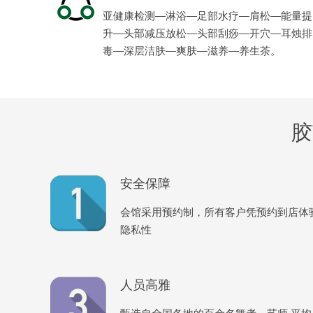
亚健康检测—淋浴—足部水疗—肩松—能量提
升—头部减压放松—头部刮痧—开穴—耳烛排
毒—深层洁肤—爽肤—滋养—养生茶。
胶
安全保障
会馆采用预约制，所有客户凭预约到店体
隐私性
人员高雅