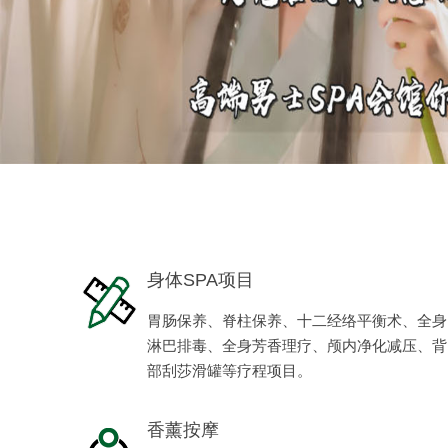
身体SPA项目
胃肠保养、脊柱保养、十二经络平衡术、全身
淋巴排毒、全身芳香理疗、颅内净化减压、背
部刮莎滑罐等疗程项目。
香薰按摩