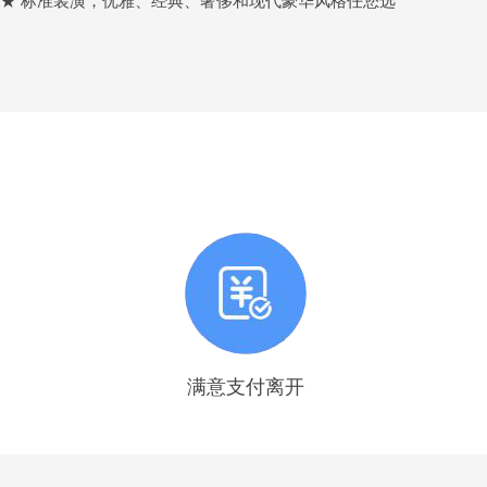
★★ 标准装潢，优雅、经典、奢侈和现代豪华风格任您选
满意支付离开