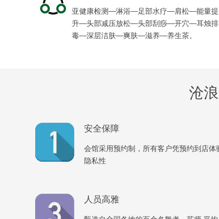
亚健康检测—淋浴—足部水疗—肩松—能量提
升—头部减压放松—头部刮痧—开穴—耳烛排
毒—深层洁肤—爽肤—滋养—养生茶。
沧浪
安全保障
会馆采用预约制，所有客户凭预约到店体
隐私性
人员高雅