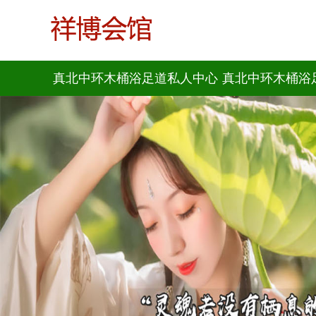
真北中环木桶浴足道私人中心
真北中环木桶浴
首页
项