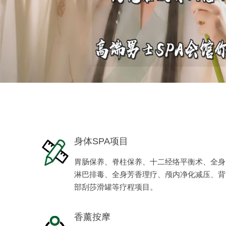
身体SPA项目
胃肠保养、脊柱保养、十二经络平衡术、全身
淋巴排毒、全身芳香理疗、颅内净化减压、背
部刮莎滑罐等疗程项目。
香薰按摩