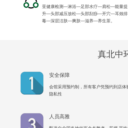
亚健康检测—淋浴—足部水疗—肩松—能量提
升—头部减压放松—头部刮痧—开穴—耳烛排
毒—深层洁肤—爽肤—滋养—养生茶。
真北中
安全保障
会馆采用预约制，所有客户凭预约到店体
隐私性
人员高雅