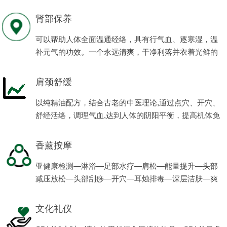
程项目。
肾部保养
可以帮助人体全面温通经络，具有行气血、逐寒湿，温
补元气的功效。一个永远清爽，干净利落并衣着光鲜的
男人会让女人有更多的满足感、安全感。
肩颈舒缓
以纯精油配方，结合古老的中医理论,通过点穴、开穴、
舒经活络，调理气血,达到人体的阴阳平衡，提高机体免
疫力，使男性的亚健康状态得到缓解，恢复健康，体现
男性阳刚之美。
香薰按摩
亚健康检测—淋浴—足部水疗—肩松—能量提升—头部
减压放松—头部刮痧—开穴—耳烛排毒—深层洁肤—爽
肤—滋养—养生茶。
文化礼仪