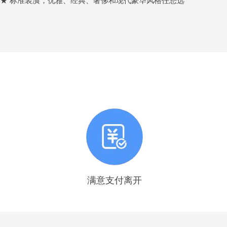
★★ 标准装潢，优雅、经典、奢侈和现代豪华风格任您选
满意支付离开