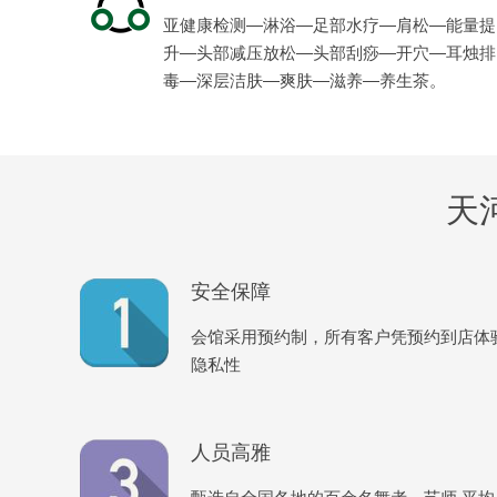
亚健康检测—淋浴—足部水疗—肩松—能量提
升—头部减压放松—头部刮痧—开穴—耳烛排
毒—深层洁肤—爽肤—滋养—养生茶。
天
安全保障
会馆采用预约制，所有客户凭预约到店体
隐私性
人员高雅