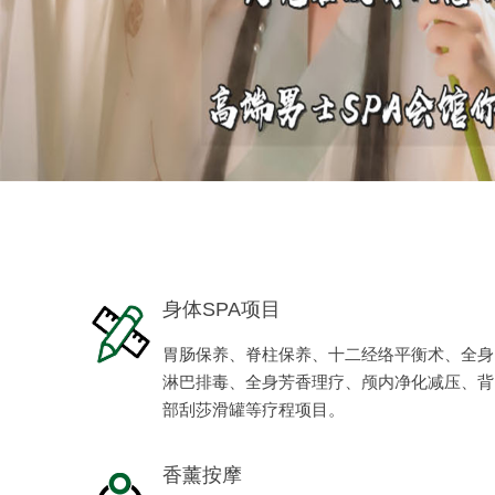
身体SPA项目
胃肠保养、脊柱保养、十二经络平衡术、全身
淋巴排毒、全身芳香理疗、颅内净化减压、背
部刮莎滑罐等疗程项目。
香薰按摩