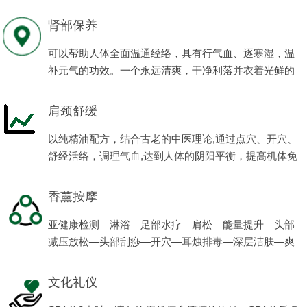
程项目。
肾部保养
可以帮助人体全面温通经络，具有行气血、逐寒湿，温
补元气的功效。一个永远清爽，干净利落并衣着光鲜的
男人会让女人有更多的满足感、安全感。
肩颈舒缓
以纯精油配方，结合古老的中医理论,通过点穴、开穴、
舒经活络，调理气血,达到人体的阴阳平衡，提高机体免
疫力，使男性的亚健康状态得到缓解，恢复健康，体现
男性阳刚之美。
香薰按摩
亚健康检测—淋浴—足部水疗—肩松—能量提升—头部
减压放松—头部刮痧—开穴—耳烛排毒—深层洁肤—爽
肤—滋养—养生茶。
文化礼仪