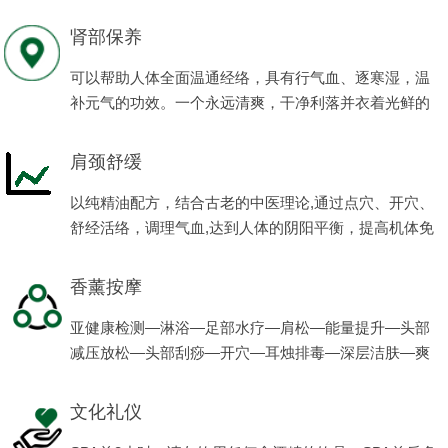
程项目。
肾部保养
可以帮助人体全面温通经络，具有行气血、逐寒湿，温
补元气的功效。一个永远清爽，干净利落并衣着光鲜的
男人会让女人有更多的满足感、安全感。
肩颈舒缓
以纯精油配方，结合古老的中医理论,通过点穴、开穴、
舒经活络，调理气血,达到人体的阴阳平衡，提高机体免
疫力，使男性的亚健康状态得到缓解，恢复健康，体现
男性阳刚之美。
香薰按摩
亚健康检测—淋浴—足部水疗—肩松—能量提升—头部
减压放松—头部刮痧—开穴—耳烛排毒—深层洁肤—爽
肤—滋养—养生茶。
文化礼仪